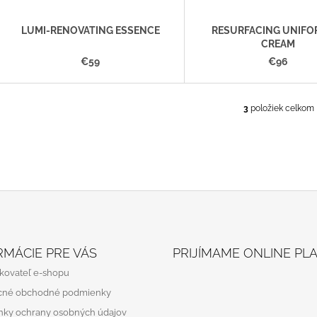
O
D
LUMI-RENOVATING ESSENCE
RESURFACING UNIFO
CREAM
U
€59
€96
K
T
O
3
položiek celkom
O
V
V
L
Á
D
A
C
I
E
P
R
RMÁCIE PRE VÁS
PRIJÍMAME ONLINE PL
V
kovateľ e-shopu
K
Y
cné obchodné podmienky
V
ky ochrany osobných údajov
Ý