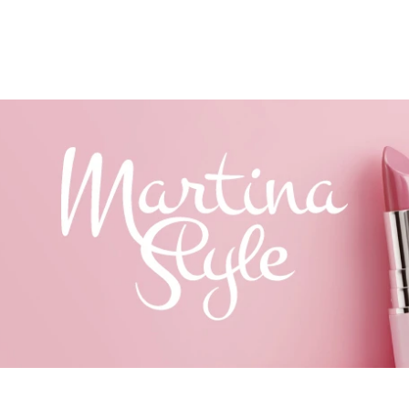
ČO POTREBUJETE NÁJSŤ?
HĽADAŤ
ODPORÚČAME
LEPIDLO NA MIHALNICE
DOUBLE DENSIT