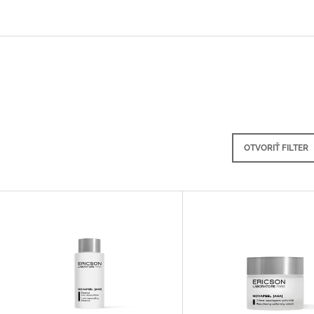
LASHES (60 KS)
€9
€12
OTVORIŤ FILTER
V
Ý
P
S
P
R