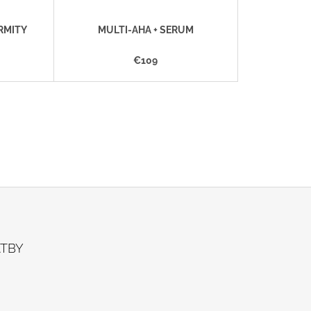
T
O
RMITY
MULTI-AHA + SERUM
V
€109
ATBY