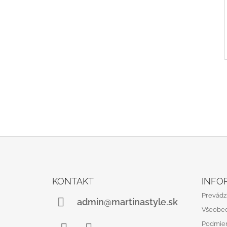
Z
Á
KONTAKT
INFO
P
Prevádz
Ä
admin@martinastyle.sk
Všeobe
T
Podmien