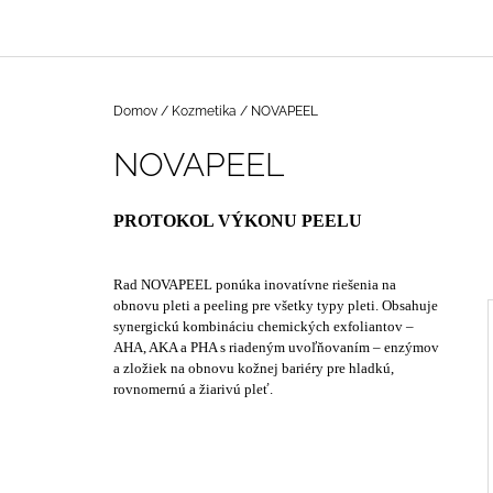
(60 KS)
€12
Domov
/
Kozmetika
/
NOVAPEEL
NOVAPEEL
PROTOKOL VÝKONU PEELU
Rad NOVAPEEL ponúka inovatívne riešenia na
obnovu pleti a peeling pre všetky typy pleti. Obsahuje
synergickú kombináciu chemických exfoliantov –
AHA, AKA a PHA s riadeným uvoľňovaním – enzýmov
a zložiek na obnovu kožnej bariéry pre hladkú,
rovnomernú a žiarivú pleť.
I