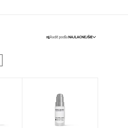
R
Radiť podľa:
NAJLACNEJŠIE
A
D
E
N
I
E
P
R
O
D
U
K