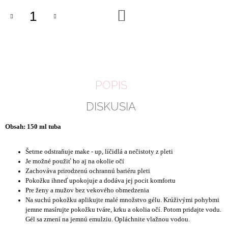
M
DO
E
KOŠÍKA
CLASSIC
LUXE
INDIVIDUAL
LASHES
(60
POPIS
KS)
€12
DISKUSIA
Obsah: 150 ml tuba
Šetrne odstraňuje make - up, líčidlá a nečistoty z pleti
Je možné použiť ho aj na okolie očí
Zachováva prirodzenú ochrannú bariéru pleti
Pokožku ihneď upokojuje a dodáva jej pocit komfortu
Pre ženy a mužov bez vekového obmedzenia
Na suchú pokožku aplikujte malé množstvo gélu. Krúživými pohybmi
jemne masírujte pokožku tváre, krku a okolia očí. Potom pridajte vodu.
Gél sa zmení na jemnú emulziu. Opláchnite vlažnou vodou.