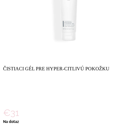
Á
J
S
Ť
?
ČISTIACI GÉL PRE HYPER-CITLIVÚ POKOŽKU
HĽADAŤ
O
D
P
€31
O
R
Jednotková
Na dotaz
Ú
cena:
Č
A