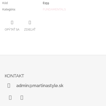
Kód
E159
Kategória
:
FUNDAMENTALS
OPÝTAŤ SA
ZDIEĽAŤ
Z
Á
KONTAKT
P
Ä
admin@martinastyle.sk
T
I
E
Facebook
Instagram